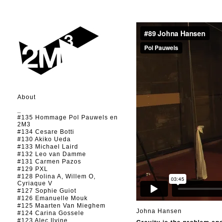
About
_
#135 Hommage Pol Pauwels en
2M3
#134 Cesare Botti
#130 Akiko Ueda
#133 Michael Laird
#132 Leo van Damme
#131 Carmen Pazos
#129 PXL
#128 Polina A, Willem O,
Cyriaque V
#127 Sophie Guiot
#126 Emanuelle Mouk
#125 Maarten Van Mieghem
Johna Hansen
#124 Carina Gossele
#123 Alec Ilyine