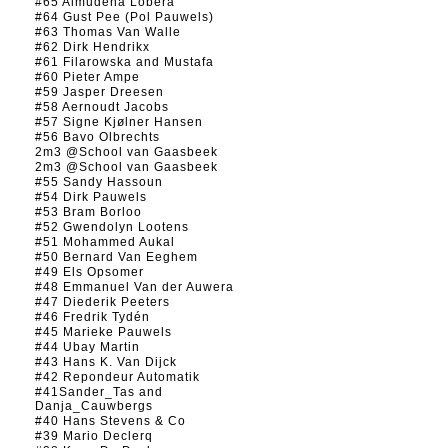
#65 Almudena Lobera
#64 Gust Pee (Pol Pauwels)
#63 Thomas Van Walle
#62 Dirk Hendrikx
#61 Filarowska and Mustafa
#60 Pieter Ampe
#59 Jasper Dreesen
#58 Aernoudt Jacobs
#57 Signe Kjølner Hansen
#56 Bavo Olbrechts
2m3 @School van Gaasbeek
2m3 @School van Gaasbeek
#55 Sandy Hassoun
#54 Dirk Pauwels
#53 Bram Borloo
#52 Gwendolyn Lootens
#51 Mohammed Aukal
#50 Bernard Van Eeghem
#49 Els Opsomer
#48 Emmanuel Van der Auwera
#47 Diederik Peeters
#46 Fredrik Tydén
#45 Marieke Pauwels
#44 Ubay Martin
#43 Hans K. Van Dijck
#42 Repondeur Automatik
#41Sander_Tas and
Danja_Cauwbergs
#40 Hans Stevens & Co
#39 Mario Declerq