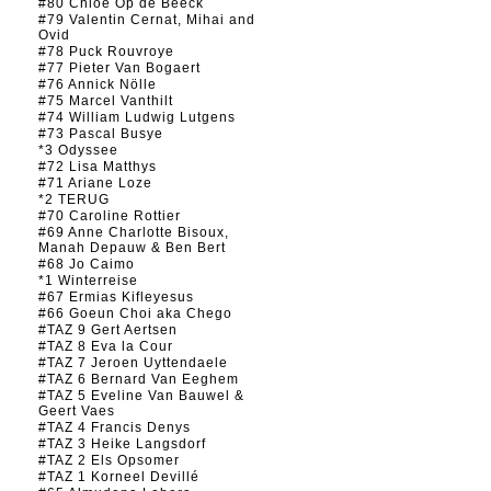
#80 Chloé Op de Beeck
#79 Valentin Cernat, Mihai and
Ovid
#78 Puck Rouvroye
#77 Pieter Van Bogaert
#76 Annick Nölle
#75 Marcel Vanthilt
#74 William Ludwig Lutgens
#73 Pascal Busye
*3 Odyssee
#72 Lisa Matthys
#71 Ariane Loze
*2 TERUG
#70 Caroline Rottier
#69 Anne Charlotte Bisoux,
Manah Depauw & Ben Bert
#68 Jo Caimo
*1 Winterreise
#67 Ermias Kifleyesus
#66 Goeun Choi aka Chego
#TAZ 9 Gert Aertsen
#TAZ 8 Eva la Cour
#TAZ 7 Jeroen Uyttendaele
#TAZ 6 Bernard Van Eeghem
#TAZ 5 Eveline Van Bauwel &
Geert Vaes
#TAZ 4 Francis Denys
#TAZ 3 Heike Langsdorf
#TAZ 2 Els Opsomer
#TAZ 1 Korneel Devillé