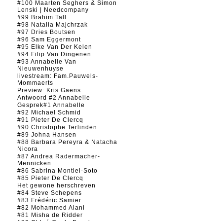
#100 Maarten Seghers & Simon
Lenski | Needcompany
#99 Brahim Tall
#98 Natalia Majchrzak
#97 Dries Boutsen
#96 Sam Eggermont
#95 Elke Van Der Kelen
#94 Filip Van Dingenen
#93 Annabelle Van
Nieuwenhuyse
livestream: Fam.Pauwels-
Mommaerts
Preview: Kris Gaens
Antwoord #2 Annabelle
Gesprek#1 Annabelle
#92 Michael Schmid
#91 Pieter De Clercq
#90 Christophe Terlinden
#89 Johna Hansen
#88 Barbara Pereyra & Natacha
Nicora
#87 Andrea Radermacher-
Mennicken
#86 Sabrina Montiel-Soto
#85 Pieter De Clercq
Het gewone herschreven
#84 Steve Schepens
#83 Frédéric Samier
#82 Mohammed Alani
#81 Misha de Ridder