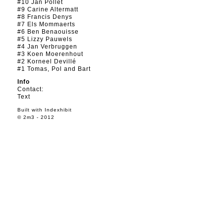
#10 Jan Pollet
#9 Carine Altermatt
#8 Francis Denys
#7 Els Mommaerts
#6 Ben Benaouisse
#5 Lizzy Pauwels
#4 Jan Verbruggen
#3 Koen Moerenhout
#2 Korneel Devillé
#1 Tomas, Pol and Bart
Info
Contact:
Text
Built with
Indexhibit
© 2m3 - 2012