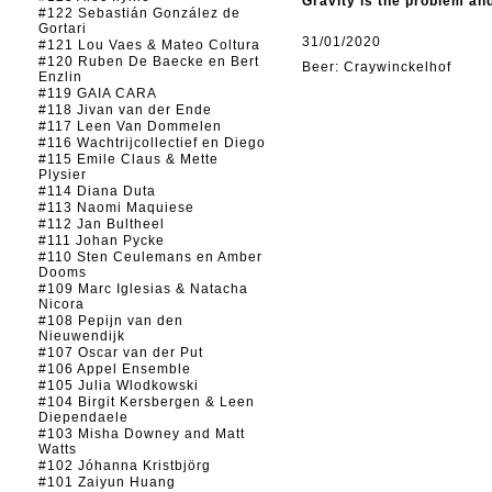
Gravity is the problem and
#122 Sebastián González de
Gortari
31/01/2020
#121 Lou Vaes & Mateo Coltura
#120 Ruben De Baecke en Bert
Beer: Craywinckelhof
Enzlin
#119 GAIA CARA
#118 Jivan van der Ende
#117 Leen Van Dommelen
#116 Wachtrijcollectief en Diego
#115 Emile Claus & Mette
Plysier
#114 Diana Duta
#113 Naomi Maquiese
#112 Jan Bultheel
#111 Johan Pycke
#110 Sten Ceulemans en Amber
Dooms
#109 Marc Iglesias & Natacha
Nicora
#108 Pepijn van den
Nieuwendijk
#107 Oscar van der Put
#106 Appel Ensemble
#105 Julia Wlodkowski
#104 Birgit Kersbergen & Leen
Diependaele
#103 Misha Downey and Matt
Watts
#102 Jóhanna Kristbjörg
#101 Zaiyun Huang