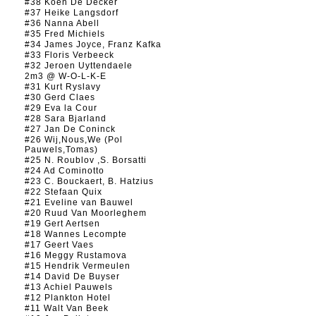
#38 Koen De Decker
#37 Heike Langsdorf
#36 Nanna Abell
#35 Fred Michiels
#34 James Joyce, Franz Kafka
#33 Floris Verbeeck
#32 Jeroen Uyttendaele
2m3 @ W-O-L-K-E
#31 Kurt Ryslavy
#30 Gerd Claes
#29 Eva la Cour
#28 Sara Bjarland
#27 Jan De Coninck
#26 Wij,Nous,We (Pol
Pauwels,Tomas)
#25 N. Roublov ,S. Borsatti
#24 Ad Cominotto
#23 C. Bouckaert, B. Hatzius
#22 Stefaan Quix
#21 Eveline van Bauwel
#20 Ruud Van Moorleghem
#19 Gert Aertsen
#18 Wannes Lecompte
#17 Geert Vaes
#16 Meggy Rustamova
#15 Hendrik Vermeulen
#14 David De Buyser
#13 Achiel Pauwels
#12 Plankton Hotel
#11 Walt Van Beek