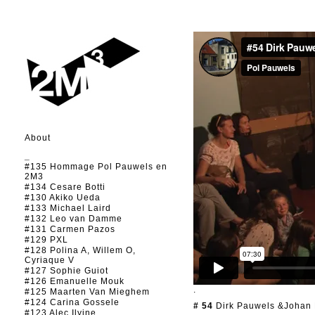
About
_
#135 Hommage Pol Pauwels en
2M3
#134 Cesare Botti
#130 Akiko Ueda
#133 Michael Laird
#132 Leo van Damme
#131 Carmen Pazos
#129 PXL
#128 Polina A, Willem O,
Cyriaque V
#127 Sophie Guiot
#126 Emanuelle Mouk
.
#125 Maarten Van Mieghem
#124 Carina Gossele
# 54
Dirk Pauwels &Johan
#123 Alec Ilyine