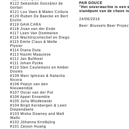
PAR DOUCE
#122 Sebastián González de
"Het onverwachte is een s
Gortari
standpunt van de chaos is 
#121 Lou Vaes & Mateo Coltura
#120 Ruben De Baecke en Bert
24/06/2016
Enzlin
#119 GAIA CARA
Beer: Brussels Beer Projec
#118 Jivan van der Ende
#117 Leen Van Dommelen
#116 Wachtrijcollectief en Diego
#115 Emile Claus & Mette
Plysier
#114 Diana Duta
#113 Naomi Maquiese
#112 Jan Bultheel
#111 Johan Pycke
#110 Sten Ceulemans en Amber
Dooms
#109 Marc Iglesias & Natacha
Nicora
#108 Pepijn van den
Nieuwendijk
#107 Oscar van der Put
#106 Appel Ensemble
#105 Julia Wlodkowski
#104 Birgit Kersbergen & Leen
Diependaele
#103 Misha Downey and Matt
Watts
#102 Jóhanna Kristbjörg
#101 Zaiyun Huang