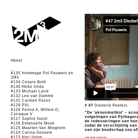
About
_
#135 Hommage Pol Pauwels en
2M3
#134 Cesare Botti
#130 Akiko Ueda
#133 Michael Laird
#132 Leo van Damme
#131 Carmen Pazos
#129 PXL
# 47
Diederik Peeters
#128 Polina A, Willem O,
"De 'akousmatikoi' – acou
Cyriaque V
volgelingen van Pythagoras
#127 Sophie Guiot
de redevoeringen van hun
#126 Emanuelle Mouk
zodat de verschijning van 
#125 Maarten Van Mieghem
van zijn boodschap zou af
#124 Carina Gossele
#123 Alec Ilyine