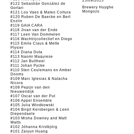
25/09/2015
#122 Sebastián González de
Brewery Huyghe
Gortari
Mongozo
#121 Lou Vaes & Mateo Coltura
#120 Ruben De Baecke en Bert
Enzlin
#119 GAIA CARA
#118 Jivan van der Ende
#117 Leen Van Dommelen
#116 Wachtrijcollectief en Diego
#115 Emile Claus & Mette
Plysier
#114 Diana Duta
#113 Naomi Maquiese
#112 Jan Bultheel
#111 Johan Pycke
#110 Sten Ceulemans en Amber
Dooms
#109 Marc Iglesias & Natacha
Nicora
#108 Pepijn van den
Nieuwendijk
#107 Oscar van der Put
#106 Appel Ensemble
#105 Julia Wlodkowski
#104 Birgit Kersbergen & Leen
Diependaele
#103 Misha Downey and Matt
Watts
#102 Jóhanna Kristbjörg
#101 Zaiyun Huang