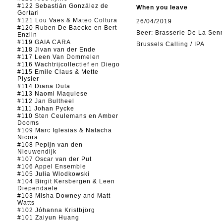
#122 Sebastián González de
When you leave
Gortari
#121 Lou Vaes & Mateo Coltura
26/04/2019
#120 Ruben De Baecke en Bert
Beer: Brasserie De La Sen
Enzlin
#119 GAIA CARA
Brussels Calling / IPA
#118 Jivan van der Ende
#117 Leen Van Dommelen
#116 Wachtrijcollectief en Diego
#115 Emile Claus & Mette
Plysier
#114 Diana Duta
#113 Naomi Maquiese
#112 Jan Bultheel
#111 Johan Pycke
#110 Sten Ceulemans en Amber
Dooms
#109 Marc Iglesias & Natacha
Nicora
#108 Pepijn van den
Nieuwendijk
#107 Oscar van der Put
#106 Appel Ensemble
#105 Julia Wlodkowski
#104 Birgit Kersbergen & Leen
Diependaele
#103 Misha Downey and Matt
Watts
#102 Jóhanna Kristbjörg
#101 Zaiyun Huang