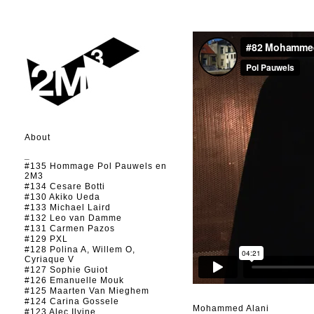
About
_
#135 Hommage Pol Pauwels en
2M3
#134 Cesare Botti
#130 Akiko Ueda
#133 Michael Laird
#132 Leo van Damme
#131 Carmen Pazos
#129 PXL
#128 Polina A, Willem O,
Cyriaque V
#127 Sophie Guiot
#126 Emanuelle Mouk
#125 Maarten Van Mieghem
#124 Carina Gossele
Mohammed Alani
#123 Alec Ilyine