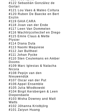
#122 Sebastián González de
Gortari
#121 Lou Vaes & Mateo Coltura
#120 Ruben De Baecke en Bert
Enzlin
#119 GAIA CARA
#118 Jivan van der Ende
#117 Leen Van Dommelen
#116 Wachtrijcollectief en Diego
#115 Emile Claus & Mette
Plysier
#114 Diana Duta
#113 Naomi Maquiese
#112 Jan Bultheel
#111 Johan Pycke
#110 Sten Ceulemans en Amber
Dooms
#109 Marc Iglesias & Natacha
Nicora
#108 Pepijn van den
Nieuwendijk
#107 Oscar van der Put
#106 Appel Ensemble
#105 Julia Wlodkowski
#104 Birgit Kersbergen & Leen
Diependaele
#103 Misha Downey and Matt
Watts
#102 Jóhanna Kristbjörg
#101 Zaiyun Huang