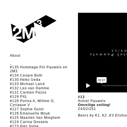
About
_
#135 Hommage Pol Pauwels en
2M3
#134 Cesare Botti
#130 Akiko Ueda
#133 Michael Laird
#132 Leo van Damme
#131 Carmen Pazos
#129 PXL
#13
#128 Polina A, Willem O,
Achiel Pauwels
Cyriaque V
Onveilige veiling!
24/02/201
#127 Sophie Guiot
#126 Emanuelle Mouk
Beers by
K1, K2 ,K3 Elishou
#125 Maarten Van Mieghem
#124 Carina Gossele
#123 Alec Ilyine