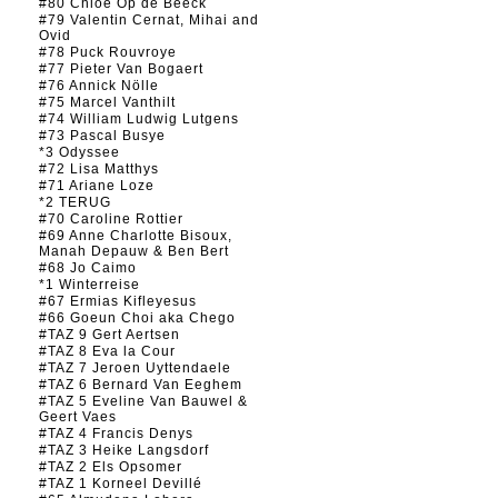
#80 Chloé Op de Beeck
#79 Valentin Cernat, Mihai and
Ovid
#78 Puck Rouvroye
#77 Pieter Van Bogaert
#76 Annick Nölle
#75 Marcel Vanthilt
#74 William Ludwig Lutgens
#73 Pascal Busye
*3 Odyssee
#72 Lisa Matthys
#71 Ariane Loze
*2 TERUG
#70 Caroline Rottier
#69 Anne Charlotte Bisoux,
Manah Depauw & Ben Bert
#68 Jo Caimo
*1 Winterreise
#67 Ermias Kifleyesus
#66 Goeun Choi aka Chego
#TAZ 9 Gert Aertsen
#TAZ 8 Eva la Cour
#TAZ 7 Jeroen Uyttendaele
#TAZ 6 Bernard Van Eeghem
#TAZ 5 Eveline Van Bauwel &
Geert Vaes
#TAZ 4 Francis Denys
#TAZ 3 Heike Langsdorf
#TAZ 2 Els Opsomer
#TAZ 1 Korneel Devillé