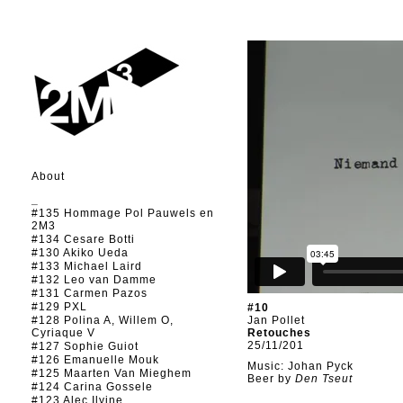
About
_
#135 Hommage Pol Pauwels en
2M3
#134 Cesare Botti
#130 Akiko Ueda
#133 Michael Laird
#132 Leo van Damme
#131 Carmen Pazos
#129 PXL
#10
#128 Polina A, Willem O,
Jan Pollet
Cyriaque V
Retouches
25/11/201
#127 Sophie Guiot
#126 Emanuelle Mouk
Music: Johan Pyck
#125 Maarten Van Mieghem
Beer by
Den Tseut
#124 Carina Gossele
#123 Alec Ilyine