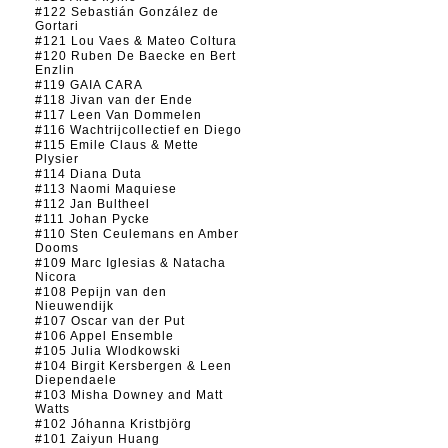
#122 Sebastián González de
Gortari
#121 Lou Vaes & Mateo Coltura
#120 Ruben De Baecke en Bert
Enzlin
#119 GAIA CARA
#118 Jivan van der Ende
#117 Leen Van Dommelen
#116 Wachtrijcollectief en Diego
#115 Emile Claus & Mette
Plysier
#114 Diana Duta
#113 Naomi Maquiese
#112 Jan Bultheel
#111 Johan Pycke
#110 Sten Ceulemans en Amber
Dooms
#109 Marc Iglesias & Natacha
Nicora
#108 Pepijn van den
Nieuwendijk
#107 Oscar van der Put
#106 Appel Ensemble
#105 Julia Wlodkowski
#104 Birgit Kersbergen & Leen
Diependaele
#103 Misha Downey and Matt
Watts
#102 Jóhanna Kristbjörg
#101 Zaiyun Huang