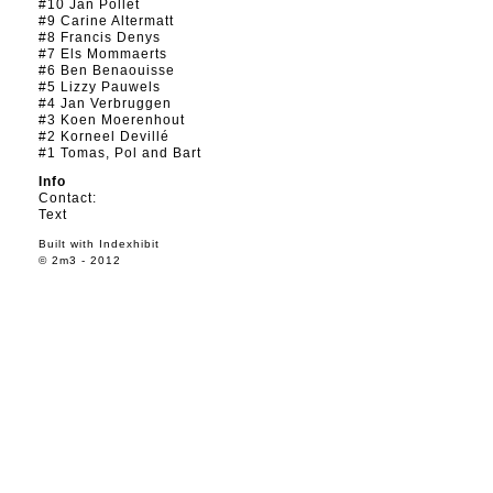
#10 Jan Pollet
#9 Carine Altermatt
#8 Francis Denys
#7 Els Mommaerts
#6 Ben Benaouisse
#5 Lizzy Pauwels
#4 Jan Verbruggen
#3 Koen Moerenhout
#2 Korneel Devillé
#1 Tomas, Pol and Bart
Info
Contact:
Text
Built with
Indexhibit
© 2m3 - 2012