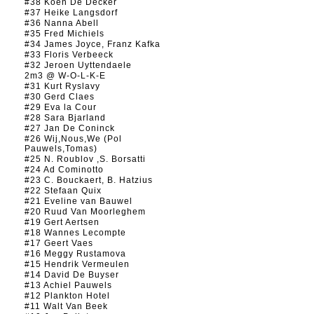
#38 Koen De Decker
#37 Heike Langsdorf
#36 Nanna Abell
#35 Fred Michiels
#34 James Joyce, Franz Kafka
#33 Floris Verbeeck
#32 Jeroen Uyttendaele
2m3 @ W-O-L-K-E
#31 Kurt Ryslavy
#30 Gerd Claes
#29 Eva la Cour
#28 Sara Bjarland
#27 Jan De Coninck
#26 Wij,Nous,We (Pol
Pauwels,Tomas)
#25 N. Roublov ,S. Borsatti
#24 Ad Cominotto
#23 C. Bouckaert, B. Hatzius
#22 Stefaan Quix
#21 Eveline van Bauwel
#20 Ruud Van Moorleghem
#19 Gert Aertsen
#18 Wannes Lecompte
#17 Geert Vaes
#16 Meggy Rustamova
#15 Hendrik Vermeulen
#14 David De Buyser
#13 Achiel Pauwels
#12 Plankton Hotel
#11 Walt Van Beek