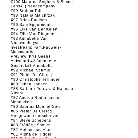
#100 Maarten Seghers & Simon
Lenski | Needcompany
#99 Brahim Tall
#98 Natalia Majchrzak
#97 Dries Boutsen
#96 Sam Eggermont
#95 Elke Van Der Kelen
#94 Filip Van Dingenen
#93 Annabelle Van
Nieuwenhuyse
livestream: Fam.Pauwels-
Mommaerts
Preview: Kris Gaens
Antwoord #2 Annabelle
Gesprek#1 Annabelle
#92 Michael Schmid
#91 Pieter De Clercq
#90 Christophe Terlinden
#89 Johna Hansen
#88 Barbara Pereyra & Natacha
Nicora
#87 Andrea Radermacher-
Mennicken
#86 Sabrina Montiel-Soto
#85 Pieter De Clercq
Het gewone herschreven
#84 Steve Schepens
#83 Frédéric Samier
#82 Mohammed Alani
#81 Misha de Ridder