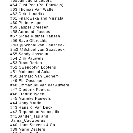
#65 Almudena Lobera
#64 Gust Pee (Pol Pauwels)
#63 Thomas Van Walle
#62 Dirk Hendrikx
#61 Filarowska and Mustafa
#60 Pieter Ampe
#59 Jasper Dreesen
#58 Aernoudt Jacobs
#57 Signe Kjølner Hansen
#56 Bavo Olbrechts
2m3 @School van Gaasbeek
2m3 @School van Gaasbeek
#55 Sandy Hassoun
#54 Dirk Pauwels
#53 Bram Borloo
#52 Gwendolyn Lootens
#51 Mohammed Aukal
#50 Bernard Van Eeghem
#49 Els Opsomer
#48 Emmanuel Van der Auwera
#47 Diederik Peeters
#46 Fredrik Tydén
#45 Marieke Pauwels
#44 Ubay Martin
#43 Hans K. Van Dijck
#42 Repondeur Automatik
#41Sander_Tas and
Danja_Cauwbergs
#40 Hans Stevens & Co
#39 Mario Declerq