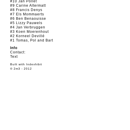
#10 Jan Pollet
#9 Carine Altermatt
#8 Francis Denys
#7 Els Mommaerts
#6 Ben Benaouisse
#5 Lizzy Pauwels
#4 Jan Verbruggen
#3 Koen Moerenhout
#2 Korneel Devillé
#1 Tomas, Pol and Bart
Info
Contact:
Text
Built with
Indexhibit
© 2m3 - 2012