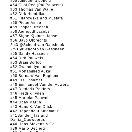
#65 Almudena Lobera
#64 Gust Pee (Pol Pauwels)
#63 Thomas Van Walle
#62 Dirk Hendrikx
#61 Filarowska and Mustafa
#60 Pieter Ampe
#59 Jasper Dreesen
#58 Aernoudt Jacobs
#57 Signe Kjølner Hansen
#56 Bavo Olbrechts
2m3 @School van Gaasbeek
2m3 @School van Gaasbeek
#55 Sandy Hassoun
#54 Dirk Pauwels
#53 Bram Borloo
#52 Gwendolyn Lootens
#51 Mohammed Aukal
#50 Bernard Van Eeghem
#49 Els Opsomer
#48 Emmanuel Van der Auwera
#47 Diederik Peeters
#46 Fredrik Tydén
#45 Marieke Pauwels
#44 Ubay Martin
#43 Hans K. Van Dijck
#42 Repondeur Automatik
#41Sander_Tas and
Danja_Cauwbergs
#40 Hans Stevens & Co
#39 Mario Declerq