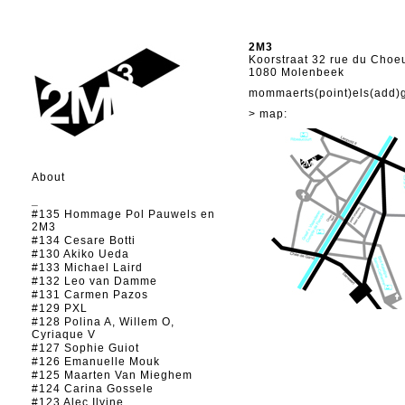
2M3
Koorstraat 32 rue du Choe
1080 Molenbeek
mommaerts(point)els(add)
> map:
About
_
#135 Hommage Pol Pauwels en
2M3
#134 Cesare Botti
#130 Akiko Ueda
#133 Michael Laird
#132 Leo van Damme
#131 Carmen Pazos
#129 PXL
#128 Polina A, Willem O,
Cyriaque V
#127 Sophie Guiot
#126 Emanuelle Mouk
#125 Maarten Van Mieghem
#124 Carina Gossele
#123 Alec Ilyine