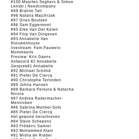
#100 Maarten Seghers & Simon
Lenski | Needcompany
#99 Brahim Tall
#98 Natalia Majchrzak
#97 Dries Boutsen
#96 Sam Eggermont
#95 Elke Van Der Kelen
#94 Filip Van Dingenen
#93 Annabelle Van
Nieuwenhuyse
livestream: Fam.Pauwels-
Mommaerts
Preview: Kris Gaens
Antwoord #2 Annabelle
Gesprek#1 Annabelle
#92 Michael Schmid
#91 Pieter De Clercq
#90 Christophe Terlinden
#89 Johna Hansen
#88 Barbara Pereyra & Natacha
Nicora
#87 Andrea Radermacher-
Mennicken
#86 Sabrina Montiel-Soto
#85 Pieter De Clercq
Het gewone herschreven
#84 Steve Schepens
#83 Frédéric Samier
#82 Mohammed Alani
#81 Misha de Ridder