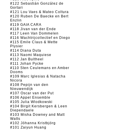
#122 Sebastián González de
Gortari
#121 Lou Vaes & Mateo Coltura
#120 Ruben De Baecke en Bert
Enzlin
#119 GAIA CARA
#118 Jivan van der Ende
#117 Leen Van Dommelen
#116 Wachtrijcollectief en Diego
#115 Emile Claus & Mette
Plysier
#114 Diana Duta
#113 Naomi Maquiese
#112 Jan Bultheel
#111 Johan Pycke
#110 Sten Ceulemans en Amber
Dooms
#109 Marc Iglesias & Natacha
Nicora
#108 Pepijn van den
Nieuwendijk
#107 Oscar van der Put
#106 Appel Ensemble
#105 Julia Wlodkowski
#104 Birgit Kersbergen & Leen
Diependaele
#103 Misha Downey and Matt
Watts
#102 Jóhanna Kristbjörg
#101 Zaiyun Huang