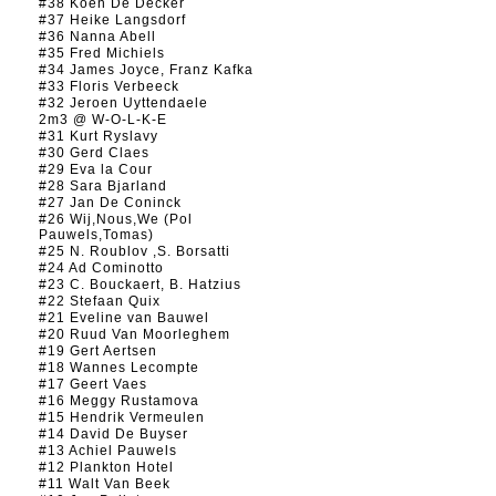
#38 Koen De Decker
#37 Heike Langsdorf
#36 Nanna Abell
#35 Fred Michiels
#34 James Joyce, Franz Kafka
#33 Floris Verbeeck
#32 Jeroen Uyttendaele
2m3 @ W-O-L-K-E
#31 Kurt Ryslavy
#30 Gerd Claes
#29 Eva la Cour
#28 Sara Bjarland
#27 Jan De Coninck
#26 Wij,Nous,We (Pol
Pauwels,Tomas)
#25 N. Roublov ,S. Borsatti
#24 Ad Cominotto
#23 C. Bouckaert, B. Hatzius
#22 Stefaan Quix
#21 Eveline van Bauwel
#20 Ruud Van Moorleghem
#19 Gert Aertsen
#18 Wannes Lecompte
#17 Geert Vaes
#16 Meggy Rustamova
#15 Hendrik Vermeulen
#14 David De Buyser
#13 Achiel Pauwels
#12 Plankton Hotel
#11 Walt Van Beek