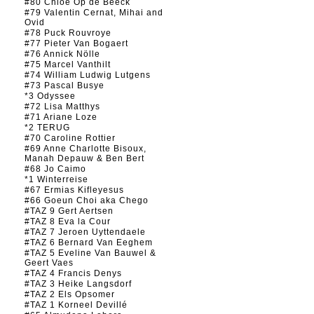
#80 Chloé Op de Beeck
#79 Valentin Cernat, Mihai and
Ovid
#78 Puck Rouvroye
#77 Pieter Van Bogaert
#76 Annick Nölle
#75 Marcel Vanthilt
#74 William Ludwig Lutgens
#73 Pascal Busye
*3 Odyssee
#72 Lisa Matthys
#71 Ariane Loze
*2 TERUG
#70 Caroline Rottier
#69 Anne Charlotte Bisoux,
Manah Depauw & Ben Bert
#68 Jo Caimo
*1 Winterreise
#67 Ermias Kifleyesus
#66 Goeun Choi aka Chego
#TAZ 9 Gert Aertsen
#TAZ 8 Eva la Cour
#TAZ 7 Jeroen Uyttendaele
#TAZ 6 Bernard Van Eeghem
#TAZ 5 Eveline Van Bauwel &
Geert Vaes
#TAZ 4 Francis Denys
#TAZ 3 Heike Langsdorf
#TAZ 2 Els Opsomer
#TAZ 1 Korneel Devillé