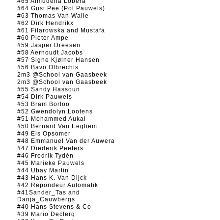
#65 Almudena Lobera
#64 Gust Pee (Pol Pauwels)
#63 Thomas Van Walle
#62 Dirk Hendrikx
#61 Filarowska and Mustafa
#60 Pieter Ampe
#59 Jasper Dreesen
#58 Aernoudt Jacobs
#57 Signe Kjølner Hansen
#56 Bavo Olbrechts
2m3 @School van Gaasbeek
2m3 @School van Gaasbeek
#55 Sandy Hassoun
#54 Dirk Pauwels
#53 Bram Borloo
#52 Gwendolyn Lootens
#51 Mohammed Aukal
#50 Bernard Van Eeghem
#49 Els Opsomer
#48 Emmanuel Van der Auwera
#47 Diederik Peeters
#46 Fredrik Tydén
#45 Marieke Pauwels
#44 Ubay Martin
#43 Hans K. Van Dijck
#42 Repondeur Automatik
#41Sander_Tas and
Danja_Cauwbergs
#40 Hans Stevens & Co
#39 Mario Declerq