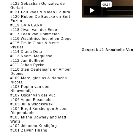
#122 Sebastián González de
Gortari
#121 Lou Vaes & Mateo Coltura
#120 Ruben De Baecke en Bert
Enzlin
#119 GAIA CARA
#118 Jivan van der Ende
#117 Leen Van Dommelen
#116 Wachtrijcollectief en Diego
#115 Emile Claus & Mette
Plysier
Gesprek #1 Annabelle Va
#114 Diana Duta
#113 Naomi Maquiese
#112 Jan Bultheel
#111 Johan Pycke
#110 Sten Ceulemans en Amber
Dooms
#109 Marc Iglesias & Natacha
Nicora
#108 Pepijn van den
Nieuwendijk
#107 Oscar van der Put
#106 Appel Ensemble
#105 Julia Wlodkowski
#104 Birgit Kersbergen & Leen
Diependaele
#103 Misha Downey and Matt
Watts
#102 Jóhanna Kristbjörg
#101 Zaiyun Huang