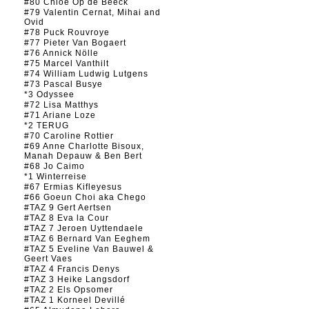
#80 Chloé Op de Beeck
#79 Valentin Cernat, Mihai and
Ovid
#78 Puck Rouvroye
#77 Pieter Van Bogaert
#76 Annick Nölle
#75 Marcel Vanthilt
#74 William Ludwig Lutgens
#73 Pascal Busye
*3 Odyssee
#72 Lisa Matthys
#71 Ariane Loze
*2 TERUG
#70 Caroline Rottier
#69 Anne Charlotte Bisoux,
Manah Depauw & Ben Bert
#68 Jo Caimo
*1 Winterreise
#67 Ermias Kifleyesus
#66 Goeun Choi aka Chego
#TAZ 9 Gert Aertsen
#TAZ 8 Eva la Cour
#TAZ 7 Jeroen Uyttendaele
#TAZ 6 Bernard Van Eeghem
#TAZ 5 Eveline Van Bauwel &
Geert Vaes
#TAZ 4 Francis Denys
#TAZ 3 Heike Langsdorf
#TAZ 2 Els Opsomer
#TAZ 1 Korneel Devillé