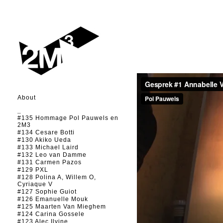
About
_
#135 Hommage Pol Pauwels en
2M3
#134 Cesare Botti
#130 Akiko Ueda
#133 Michael Laird
#132 Leo van Damme
#131 Carmen Pazos
#129 PXL
#128 Polina A, Willem O,
Cyriaque V
#127 Sophie Guiot
#126 Emanuelle Mouk
#125 Maarten Van Mieghem
#124 Carina Gossele
#123 Alec Ilyine