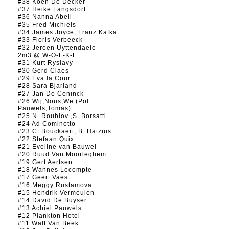
#38 Koen De Decker
#37 Heike Langsdorf
#36 Nanna Abell
#35 Fred Michiels
#34 James Joyce, Franz Kafka
#33 Floris Verbeeck
#32 Jeroen Uyttendaele
2m3 @ W-O-L-K-E
#31 Kurt Ryslavy
#30 Gerd Claes
#29 Eva la Cour
#28 Sara Bjarland
#27 Jan De Coninck
#26 Wij,Nous,We (Pol
Pauwels,Tomas)
#25 N. Roublov ,S. Borsatti
#24 Ad Cominotto
#23 C. Bouckaert, B. Hatzius
#22 Stefaan Quix
#21 Eveline van Bauwel
#20 Ruud Van Moorleghem
#19 Gert Aertsen
#18 Wannes Lecompte
#17 Geert Vaes
#16 Meggy Rustamova
#15 Hendrik Vermeulen
#14 David De Buyser
#13 Achiel Pauwels
#12 Plankton Hotel
#11 Walt Van Beek