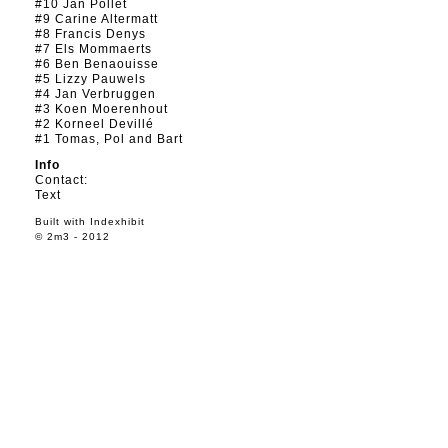
#10 Jan Pollet
#9 Carine Altermatt
#8 Francis Denys
#7 Els Mommaerts
#6 Ben Benaouisse
#5 Lizzy Pauwels
#4 Jan Verbruggen
#3 Koen Moerenhout
#2 Korneel Devillé
#1 Tomas, Pol and Bart
Info
Contact:
Text
Built with
Indexhibit
© 2m3 - 2012