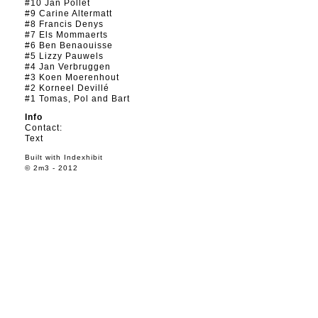
#10 Jan Pollet
#9 Carine Altermatt
#8 Francis Denys
#7 Els Mommaerts
#6 Ben Benaouisse
#5 Lizzy Pauwels
#4 Jan Verbruggen
#3 Koen Moerenhout
#2 Korneel Devillé
#1 Tomas, Pol and Bart
Info
Contact:
Text
Built with
Indexhibit
© 2m3 - 2012