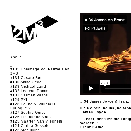
About
_
#135 Hommage Pol Pauwels en
2M3
#134 Cesare Botti
#130 Akiko Ueda
#133 Michael Laird
#132 Leo van Damme
#131 Carmen Pazos
.
#129 PXL
# 34
James Joyce & Franz 
#128 Polina A, Willem O,
Cyriaque V
> " No pen, no ink, no tabl
James Joyce
#127 Sophie Guiot
#126 Emanuelle Mouk
" Jeder, der sich die Fähi
#125 Maarten Van Mieghem
werden. "
#124 Carina Gossele
Franz Kafka
#123 Alec Ilyine