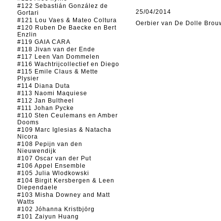
#122 Sebastián González de
25/04/2014
Gortari
#121 Lou Vaes & Mateo Coltura
Oerbier van De Dolle Brou
#120 Ruben De Baecke en Bert
Enzlin
#119 GAIA CARA
#118 Jivan van der Ende
#117 Leen Van Dommelen
#116 Wachtrijcollectief en Diego
#115 Emile Claus & Mette
Plysier
#114 Diana Duta
#113 Naomi Maquiese
#112 Jan Bultheel
#111 Johan Pycke
#110 Sten Ceulemans en Amber
Dooms
#109 Marc Iglesias & Natacha
Nicora
#108 Pepijn van den
Nieuwendijk
#107 Oscar van der Put
#106 Appel Ensemble
#105 Julia Wlodkowski
#104 Birgit Kersbergen & Leen
Diependaele
#103 Misha Downey and Matt
Watts
#102 Jóhanna Kristbjörg
#101 Zaiyun Huang