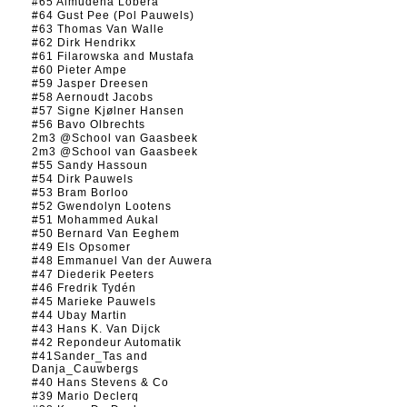
#65 Almudena Lobera
#64 Gust Pee (Pol Pauwels)
#63 Thomas Van Walle
#62 Dirk Hendrikx
#61 Filarowska and Mustafa
#60 Pieter Ampe
#59 Jasper Dreesen
#58 Aernoudt Jacobs
#57 Signe Kjølner Hansen
#56 Bavo Olbrechts
2m3 @School van Gaasbeek
2m3 @School van Gaasbeek
#55 Sandy Hassoun
#54 Dirk Pauwels
#53 Bram Borloo
#52 Gwendolyn Lootens
#51 Mohammed Aukal
#50 Bernard Van Eeghem
#49 Els Opsomer
#48 Emmanuel Van der Auwera
#47 Diederik Peeters
#46 Fredrik Tydén
#45 Marieke Pauwels
#44 Ubay Martin
#43 Hans K. Van Dijck
#42 Repondeur Automatik
#41Sander_Tas and
Danja_Cauwbergs
#40 Hans Stevens & Co
#39 Mario Declerq