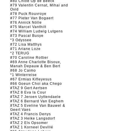
#80 Chloé Op de Beeck
#79 Valentin Cernat, Mihai and
Ovid
#78 Puck Rouvroye
#77 Pieter Van Bogaert
#76 Annick Nölle
#75 Marcel Vanthilt
#74 William Ludwig Lutgens
#73 Pascal Busye
*3 Odyssee
#72 Lisa Matthys
#71 Ariane Loze
*2 TERUG
#70 Caroline Rottier
#69 Anne Charlotte Bisoux,
Manah Depauw & Ben Bert
#68 Jo Caimo
*1 Winterreise
#67 Ermias Kifleyesus
#66 Goeun Choi aka Chego
#TAZ 9 Gert Aertsen
#TAZ 8 Eva la Cour
#TAZ 7 Jeroen Uyttendaele
#TAZ 6 Bernard Van Eeghem
#TAZ 5 Eveline Van Bauwel &
Geert Vaes
#TAZ 4 Francis Denys
#TAZ 3 Heike Langsdorf
#TAZ 2 Els Opsomer
#TAZ 1 Korneel Devillé