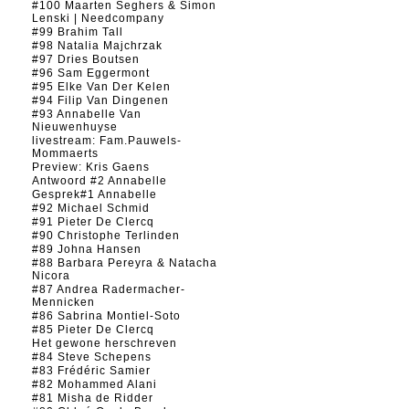
#100 Maarten Seghers & Simon
Lenski | Needcompany
#99 Brahim Tall
#98 Natalia Majchrzak
#97 Dries Boutsen
#96 Sam Eggermont
#95 Elke Van Der Kelen
#94 Filip Van Dingenen
#93 Annabelle Van
Nieuwenhuyse
livestream: Fam.Pauwels-
Mommaerts
Preview: Kris Gaens
Antwoord #2 Annabelle
Gesprek#1 Annabelle
#92 Michael Schmid
#91 Pieter De Clercq
#90 Christophe Terlinden
#89 Johna Hansen
#88 Barbara Pereyra & Natacha
Nicora
#87 Andrea Radermacher-
Mennicken
#86 Sabrina Montiel-Soto
#85 Pieter De Clercq
Het gewone herschreven
#84 Steve Schepens
#83 Frédéric Samier
#82 Mohammed Alani
#81 Misha de Ridder