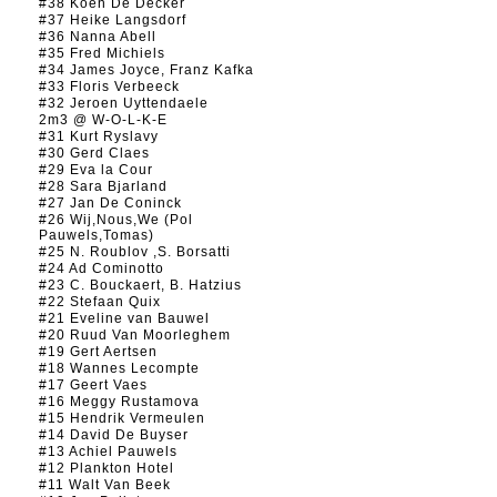
#38 Koen De Decker
#37 Heike Langsdorf
#36 Nanna Abell
#35 Fred Michiels
#34 James Joyce, Franz Kafka
#33 Floris Verbeeck
#32 Jeroen Uyttendaele
2m3 @ W-O-L-K-E
#31 Kurt Ryslavy
#30 Gerd Claes
#29 Eva la Cour
#28 Sara Bjarland
#27 Jan De Coninck
#26 Wij,Nous,We (Pol
Pauwels,Tomas)
#25 N. Roublov ,S. Borsatti
#24 Ad Cominotto
#23 C. Bouckaert, B. Hatzius
#22 Stefaan Quix
#21 Eveline van Bauwel
#20 Ruud Van Moorleghem
#19 Gert Aertsen
#18 Wannes Lecompte
#17 Geert Vaes
#16 Meggy Rustamova
#15 Hendrik Vermeulen
#14 David De Buyser
#13 Achiel Pauwels
#12 Plankton Hotel
#11 Walt Van Beek