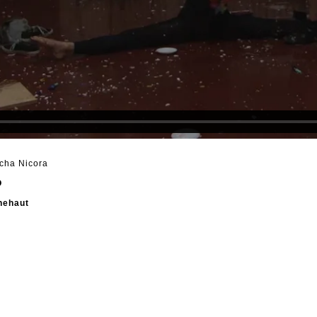
acha Nicora
Ó
nehaut