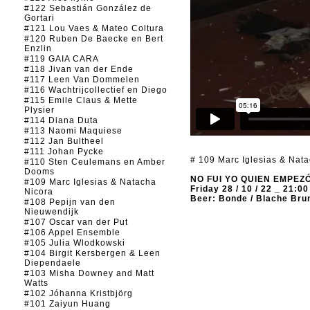
#122 Sebastián González de
Gortari
#121 Lou Vaes & Mateo Coltura
#120 Ruben De Baecke en Bert
Enzlin
#119 GAIA CARA
#118 Jivan van der Ende
#117 Leen Van Dommelen
#116 Wachtrijcollectief en Diego
#115 Emile Claus & Mette
Plysier
#114 Diana Duta
#113 Naomi Maquiese
#112 Jan Bultheel
#111 Johan Pycke
# 109 Marc Iglesias & Nat
#110 Sten Ceulemans en Amber
Dooms
NO FUI YO QUIEN EMPEZ
#109 Marc Iglesias & Natacha
Friday 28 / 10 / 22 _ 21:00
Nicora
Beer: Bonde / Blache Bru
#108 Pepijn van den
Nieuwendijk
#107 Oscar van der Put
#106 Appel Ensemble
#105 Julia Wlodkowski
#104 Birgit Kersbergen & Leen
Diependaele
#103 Misha Downey and Matt
Watts
#102 Jóhanna Kristbjörg
#101 Zaiyun Huang