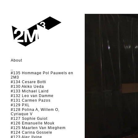
About
_
#135 Hommage Pol Pauwels en
2M3
#134 Cesare Botti
#130 Akiko Ueda
#133 Michael Laird
#132 Leo van Damme
#131 Carmen Pazos
#129 PXL
#128 Polina A, Willem O,
Cyriaque V
#127 Sophie Guiot
#126 Emanuelle Mouk
#125 Maarten Van Mieghem
#124 Carina Gossele
#123 Alec Ilyine