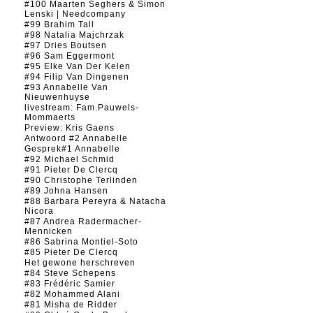
#100 Maarten Seghers & Simon
Lenski | Needcompany
#99 Brahim Tall
#98 Natalia Majchrzak
#97 Dries Boutsen
#96 Sam Eggermont
#95 Elke Van Der Kelen
#94 Filip Van Dingenen
#93 Annabelle Van
Nieuwenhuyse
livestream: Fam.Pauwels-
Mommaerts
Preview: Kris Gaens
Antwoord #2 Annabelle
Gesprek#1 Annabelle
#92 Michael Schmid
#91 Pieter De Clercq
#90 Christophe Terlinden
#89 Johna Hansen
#88 Barbara Pereyra & Natacha
Nicora
#87 Andrea Radermacher-
Mennicken
#86 Sabrina Montiel-Soto
#85 Pieter De Clercq
Het gewone herschreven
#84 Steve Schepens
#83 Frédéric Samier
#82 Mohammed Alani
#81 Misha de Ridder