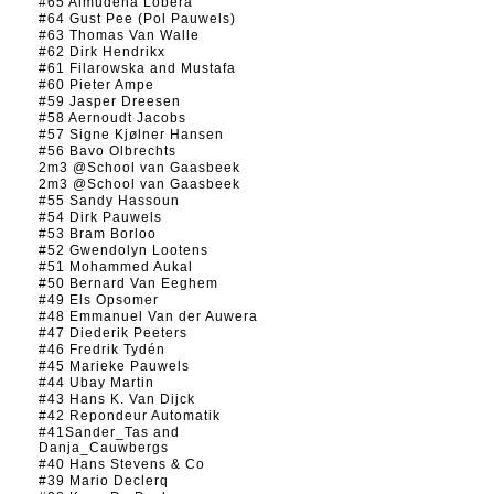
#65 Almudena Lobera
#64 Gust Pee (Pol Pauwels)
#63 Thomas Van Walle
#62 Dirk Hendrikx
#61 Filarowska and Mustafa
#60 Pieter Ampe
#59 Jasper Dreesen
#58 Aernoudt Jacobs
#57 Signe Kjølner Hansen
#56 Bavo Olbrechts
2m3 @School van Gaasbeek
2m3 @School van Gaasbeek
#55 Sandy Hassoun
#54 Dirk Pauwels
#53 Bram Borloo
#52 Gwendolyn Lootens
#51 Mohammed Aukal
#50 Bernard Van Eeghem
#49 Els Opsomer
#48 Emmanuel Van der Auwera
#47 Diederik Peeters
#46 Fredrik Tydén
#45 Marieke Pauwels
#44 Ubay Martin
#43 Hans K. Van Dijck
#42 Repondeur Automatik
#41Sander_Tas and
Danja_Cauwbergs
#40 Hans Stevens & Co
#39 Mario Declerq