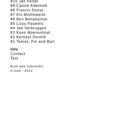
#10 Jan Pollet
#9 Carine Altermatt
#8 Francis Denys
#7 Els Mommaerts
#6 Ben Benaouisse
#5 Lizzy Pauwels
#4 Jan Verbruggen
#3 Koen Moerenhout
#2 Korneel Devillé
#1 Tomas, Pol and Bart
Info
Contact:
Text
Built with
Indexhibit
© 2m3 - 2012