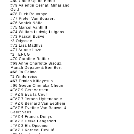
#80 Chloé Op de Beeck
#79 Valentin Cernat, Mihai and
Ovid
#78 Puck Rouvroye
#77 Pieter Van Bogaert
#76 Annick Nölle
#75 Marcel Vanthilt
#74 William Ludwig Lutgens
#73 Pascal Busye
*3 Odyssee
#72 Lisa Matthys
#71 Ariane Loze
*2 TERUG
#70 Caroline Rottier
#69 Anne Charlotte Bisoux,
Manah Depauw & Ben Bert
#68 Jo Caimo
*1 Winterreise
#67 Ermias Kifleyesus
#66 Goeun Choi aka Chego
#TAZ 9 Gert Aertsen
#TAZ 8 Eva la Cour
#TAZ 7 Jeroen Uyttendaele
#TAZ 6 Bernard Van Eeghem
#TAZ 5 Eveline Van Bauwel &
Geert Vaes
#TAZ 4 Francis Denys
#TAZ 3 Heike Langsdorf
#TAZ 2 Els Opsomer
#TAZ 1 Korneel Devillé