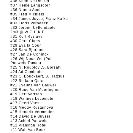
#38 Koen De Decker
#37 Heike Langsdorf
#36 Nanna Abell
#35 Fred Michiels
#34 James Joyce, Franz Kafka
#33 Floris Verbeeck
#32 Jeroen Uyttendaele
2m3 @ W-O-L-K-E
#31 Kurt Ryslavy
#30 Gerd Claes
#29 Eva la Cour
#28 Sara Bjarland
#27 Jan De Coninck
#26 Wij,Nous,We (Pol
Pauwels,Tomas)
#25 N. Roublov ,S. Borsatti
#24 Ad Cominotto
#23 C. Bouckaert, B. Hatzius
#22 Stefaan Quix
#21 Eveline van Bauwel
#20 Ruud Van Moorleghem
#19 Gert Aertsen
#18 Wannes Lecompte
#17 Geert Vaes
#16 Meggy Rustamova
#15 Hendrik Vermeulen
#14 David De Buyser
#13 Achiel Pauwels
#12 Plankton Hotel
#11 Walt Van Beek