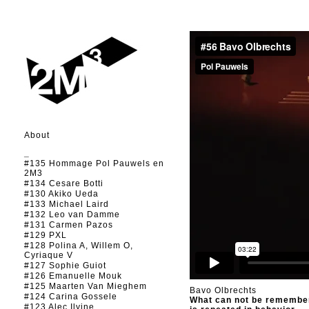
About
_
#135 Hommage Pol Pauwels en
2M3
#134 Cesare Botti
#130 Akiko Ueda
#133 Michael Laird
#132 Leo van Damme
#131 Carmen Pazos
#129 PXL
#128 Polina A, Willem O,
Cyriaque V
#127 Sophie Guiot
#126 Emanuelle Mouk
#125 Maarten Van Mieghem
Bavo Olbrechts
#124 Carina Gossele
What can not be remembe
#123 Alec Ilyine