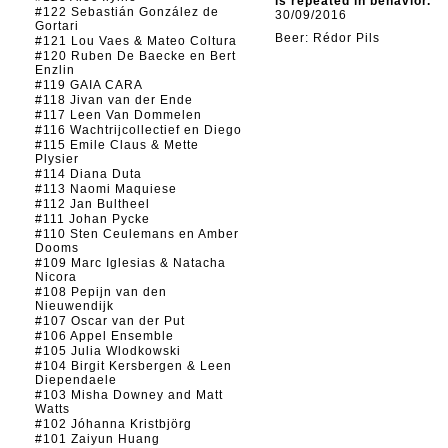
is repeated in behavior.
#122 Sebastián González de
30/09/2016
Gortari
Beer: Rédor Pils
#121 Lou Vaes & Mateo Coltura
#120 Ruben De Baecke en Bert
Enzlin
#119 GAIA CARA
#118 Jivan van der Ende
#117 Leen Van Dommelen
#116 Wachtrijcollectief en Diego
#115 Emile Claus & Mette
Plysier
#114 Diana Duta
#113 Naomi Maquiese
#112 Jan Bultheel
#111 Johan Pycke
#110 Sten Ceulemans en Amber
Dooms
#109 Marc Iglesias & Natacha
Nicora
#108 Pepijn van den
Nieuwendijk
#107 Oscar van der Put
#106 Appel Ensemble
#105 Julia Wlodkowski
#104 Birgit Kersbergen & Leen
Diependaele
#103 Misha Downey and Matt
Watts
#102 Jóhanna Kristbjörg
#101 Zaiyun Huang