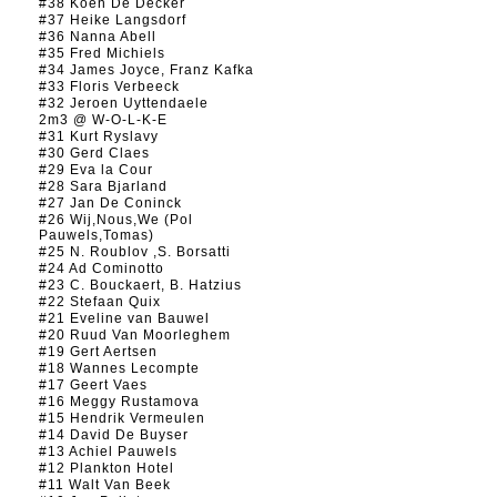
#38 Koen De Decker
#37 Heike Langsdorf
#36 Nanna Abell
#35 Fred Michiels
#34 James Joyce, Franz Kafka
#33 Floris Verbeeck
#32 Jeroen Uyttendaele
2m3 @ W-O-L-K-E
#31 Kurt Ryslavy
#30 Gerd Claes
#29 Eva la Cour
#28 Sara Bjarland
#27 Jan De Coninck
#26 Wij,Nous,We (Pol
Pauwels,Tomas)
#25 N. Roublov ,S. Borsatti
#24 Ad Cominotto
#23 C. Bouckaert, B. Hatzius
#22 Stefaan Quix
#21 Eveline van Bauwel
#20 Ruud Van Moorleghem
#19 Gert Aertsen
#18 Wannes Lecompte
#17 Geert Vaes
#16 Meggy Rustamova
#15 Hendrik Vermeulen
#14 David De Buyser
#13 Achiel Pauwels
#12 Plankton Hotel
#11 Walt Van Beek