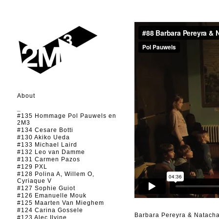
About
_
#135 Hommage Pol Pauwels en
2M3
#134 Cesare Botti
#130 Akiko Ueda
#133 Michael Laird
#132 Leo van Damme
#131 Carmen Pazos
#129 PXL
#128 Polina A, Willem O,
Cyriaque V
#127 Sophie Guiot
#126 Emanuelle Mouk
#125 Maarten Van Mieghem
#124 Carina Gossele
Barbara Pereyra & Natacha
#123 Alec Ilyine