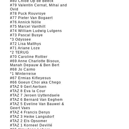
#80 Chloé Op de Beeck
#79 Valentin Cernat, Mihai and
Ovid
#78 Puck Rouvroye
#77 Pieter Van Bogaert
#76 Annick Nölle
#75 Marcel Vanthilt
#74 William Ludwig Lutgens
#73 Pascal Busye
*3 Odyssee
#72 Lisa Matthys
#71 Ariane Loze
*2 TERUG
#70 Caroline Rottier
#69 Anne Charlotte Bisoux,
Manah Depauw & Ben Bert
#68 Jo Caimo
*1 Winterreise
#67 Ermias Kifleyesus
#66 Goeun Choi aka Chego
#TAZ 9 Gert Aertsen
#TAZ 8 Eva la Cour
#TAZ 7 Jeroen Uyttendaele
#TAZ 6 Bernard Van Eeghem
#TAZ 5 Eveline Van Bauwel &
Geert Vaes
#TAZ 4 Francis Denys
#TAZ 3 Heike Langsdorf
#TAZ 2 Els Opsomer
#TAZ 1 Korneel Devillé