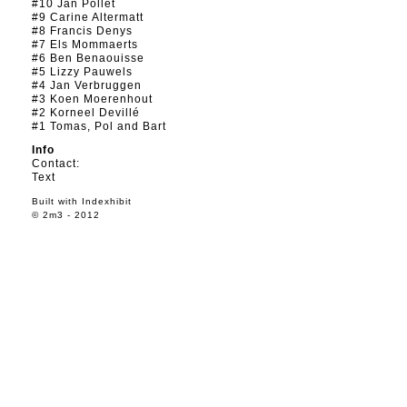
#10 Jan Pollet
#9 Carine Altermatt
#8 Francis Denys
#7 Els Mommaerts
#6 Ben Benaouisse
#5 Lizzy Pauwels
#4 Jan Verbruggen
#3 Koen Moerenhout
#2 Korneel Devillé
#1 Tomas, Pol and Bart
Info
Contact:
Text
Built with
Indexhibit
© 2m3 - 2012