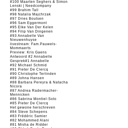
#100 Maarten Seghers & Simon
Lenski | Needcompany
#99 Brahim Tall
#98 Natalia Majchrzak
#97 Dries Boutsen
#96 Sam Eggermont
#95 Elke Van Der Kelen
#94 Filip Van Dingenen
#93 Annabelle Van
Nieuwenhuyse
livestream: Fam.Pauwels-
Mommaerts
Preview: Kris Gaens
Antwoord #2 Annabelle
Gesprek#1 Annabelle
#92 Michael Schmid
#91 Pieter De Clercq
#90 Christophe Terlinden
#89 Johna Hansen
#88 Barbara Pereyra & Natacha
Nicora
#87 Andrea Radermacher-
Mennicken
#86 Sabrina Montiel-Soto
#85 Pieter De Clercq
Het gewone herschreven
#84 Steve Schepens
#83 Frédéric Samier
#82 Mohammed Alani
#81 Misha de Ridder