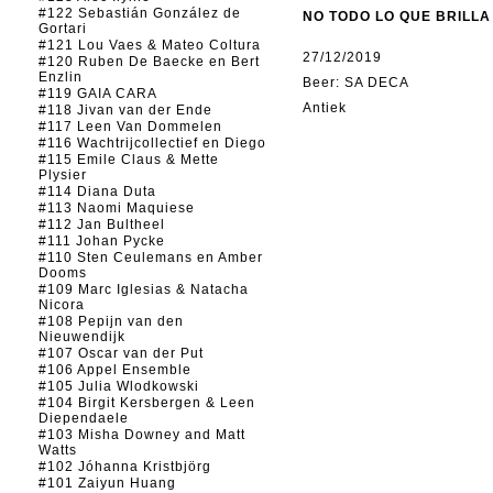
#122 Sebastián González de
NO TODO LO QUE BRILLA
Gortari
#121 Lou Vaes & Mateo Coltura
27/12/2019
#120 Ruben De Baecke en Bert
Enzlin
Beer: SA DECA
#119 GAIA CARA
Antiek
#118 Jivan van der Ende
#117 Leen Van Dommelen
#116 Wachtrijcollectief en Diego
#115 Emile Claus & Mette
Plysier
#114 Diana Duta
#113 Naomi Maquiese
#112 Jan Bultheel
#111 Johan Pycke
#110 Sten Ceulemans en Amber
Dooms
#109 Marc Iglesias & Natacha
Nicora
#108 Pepijn van den
Nieuwendijk
#107 Oscar van der Put
#106 Appel Ensemble
#105 Julia Wlodkowski
#104 Birgit Kersbergen & Leen
Diependaele
#103 Misha Downey and Matt
Watts
#102 Jóhanna Kristbjörg
#101 Zaiyun Huang