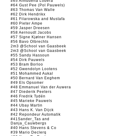
#65 Almudena Lobera
#64 Gust Pee (Pol Pauwels)
#63 Thomas Van Walle
#62 Dirk Hendrikx
#61 Filarowska and Mustafa
#60 Pieter Ampe
#59 Jasper Dreesen
#58 Aernoudt Jacobs
#57 Signe Kjølner Hansen
#56 Bavo Olbrechts
2m3 @School van Gaasbeek
2m3 @School van Gaasbeek
#55 Sandy Hassoun
#54 Dirk Pauwels
#53 Bram Borloo
#52 Gwendolyn Lootens
#51 Mohammed Aukal
#50 Bernard Van Eeghem
#49 Els Opsomer
#48 Emmanuel Van der Auwera
#47 Diederik Peeters
#46 Fredrik Tydén
#45 Marieke Pauwels
#44 Ubay Martin
#43 Hans K. Van Dijck
#42 Repondeur Automatik
#41Sander_Tas and
Danja_Cauwbergs
#40 Hans Stevens & Co
#39 Mario Declerq